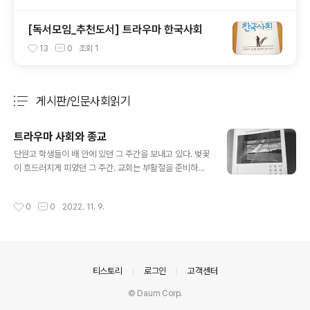
[독서모임_추천도서] 트라우마 한국사회
13
0
조회
1
게시판/인문사회읽기
분류 전체보기
주요 글 목록
트라우마 사회와 종교
글 내용
단원고 학생들이 배 안에 있던 그 주간을 보내고 있다. 벚꽃
이 흐드러지게 피었던 그 주간. 교회는 부활절을 준비하며
고난주간으로 한주간을 보내던 그 시기. 천안함 생존장병,
세월호 유가족, 세월호 생존자. 그들의 말에 귀 기울여보면
작성시간
0
0
2022. 11. 9.
참사의 참혹함이 어디까지인지 가늠되지 않는다. 사건 자
체로 끝나지 않고 2차, 3차 사회적 가해까지 생각하면. 지
금 이 순간도 국내외에선 전쟁과 질병, 사고로 인한 수많은
참사가 일어나고 트라우마를 호소하는 피해자들이 누적되
고 있다. 개인과 주변, 사회적인 치료까지 가능하려면 얼마
의안내
티스토리
로그인
고객센터
나 많은 시간과 돌봄이 필요할까. 종교의 자리를 생각한다.
종교의 쓸모. 그럴듯한 공간을 임대해 사람을 모으고, 더 그
© Daum Corp.
럴듯한 건물을 지어 더 많은 사람을 모으고. 그렇게 모은 사