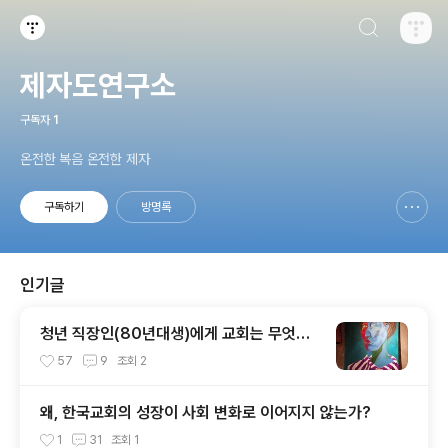
검색하기
티스토리
제자도연구소
구독자
1
온전한 복음 온전한 제자
구독하기
방명록
신고하기 레이어
열기
인기글
청년 직장인(80년대생)에게 교회는 무엇을
전할 것인가?
57
9
조회
2
왜, 한국교회의 성장이 사회 변화로 이어지지 않는가?
1
31
조회
1